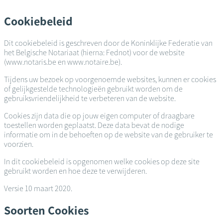
Overslaan
en
Cookiebeleid
naar
de
Dit cookiebeleid is geschreven door de Koninklijke Federatie van
inhoud
het Belgische Notariaat (hierna: Fednot) voor de website
gaan
(www.notaris.be en www.notaire.be).
Tijdens uw bezoek op voorgenoemde websites, kunnen er cookies
of gelijkgestelde technologieën gebruikt worden om de
gebruiksvriendelijkheid te verbeteren van de website.
Cookies zijn data die op jouw eigen computer of draagbare
toestellen worden geplaatst. Deze data bevat de nodige
informatie om in de behoeften op de website van de gebruiker te
voorzien.
In dit cookiebeleid is opgenomen welke cookies op deze site
gebruikt worden en hoe deze te verwijderen.
Versie 10 maart 2020.
Soorten Cookies